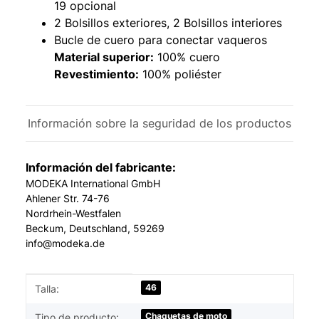
19 opcional
2 Bolsillos exteriores, 2 Bolsillos interiores
Bucle de cuero para conectar vaqueros
Material superior:
100% cuero
Revestimiento:
100% poliéster
Información sobre la seguridad de los productos
Información del fabricante:
MODEKA International GmbH
Ahlener Str. 74-76
Nordrhein-Westfalen
Beckum, Deutschland, 59269
info@modeka.de
#productDetails.itemInformation#
#productDetails.itemValue#
46
Talla:
Chaquetas de moto
Tipo de producto: