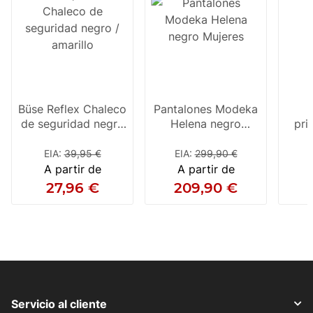
Büse Reflex Chaleco
Pantalones Modeka
de seguridad negro
Helena negro
pri
/ amarillo
Mujeres
par
EIA
:
39,95 €
EIA
:
299,90 €
A partir de
A partir de
27,96 €
209,90 €
Servicio al cliente