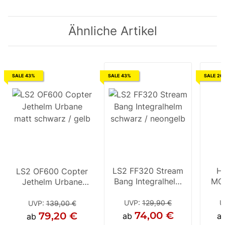
Ähnliche Artikel
SALE 43%
SALE 43%
SALE 20
LS2 FF320 Stream
H
LS2 OF600 Copter
Bang Integralhelm
MC3
Jethelm Urbane
schwarz / neongelb
matt schwarz / gelb
UVP
:
129,90 €
U
UVP
:
139,00 €
74,00 €
79,20 €
ab
a
ab