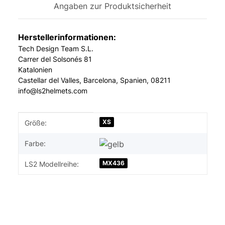
Angaben zur Produktsicherheit
Herstellerinformationen:
Tech Design Team S.L.
Carrer del Solsonés 81
Katalonien
Castellar del Valles, Barcelona, Spanien, 08211
info@ls2helmets.com
Produkteigenschaft
Wert
XS
Größe:
Farbe:
MX436
LS2 Modellreihe: