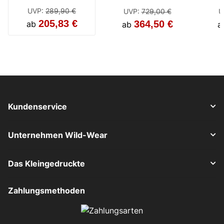
Klapphelm
UVP
:
289,90 €
UVP
:
729,00 €
U
205,83 €
364,50 €
ab
ab
a
Kundenservice
Unternehmen Wild-Wear
Das Kleingedruckte
Zahlungsmethoden