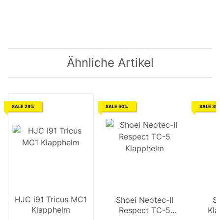
Ähnliche Artikel
SALE 29%
SALE 50%
SALE 35
HJC i91 Tricus MC1
Shoei Neotec-II
S
Klapphelm
Respect TC-5
Kla