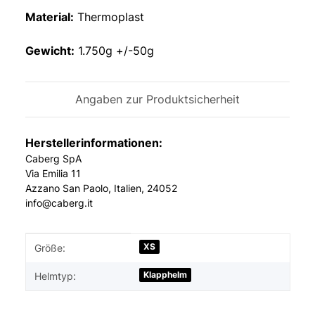
Material:
Thermoplast
Gewicht:
1.750g +/-50g
Angaben zur Produktsicherheit
Herstellerinformationen:
Caberg SpA
Via Emilia 11
Azzano San Paolo, Italien, 24052
info@caberg.it
Produkteigenschaft
Wert
XS
Größe:
Klapphelm
Helmtyp: